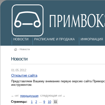
НОВОСТИ
РАСПИСАНИЕ И ПРОДАЖА
ИНФОРМАЦИЯ
–
Новости
Новости
01.05.2012
Открытие сайта
Представляем Вашему вниманию первую версию сайта Приморск
инструментом.
предыдущая
следующая
←
→
ctrl
ctrl
Страницы:
1
2
...
9
10
11